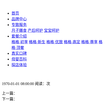
首页
品牌中心
专致服务
月子膳食
产后呵护
宝宝呵护
套餐介绍
格格·初享
格格·新生
格格·优致
格格·高定
格格·尊享
格
格·顶奢
真实口碑
母婴百科
探店体验
1970-01-01 08:00:00 阅读：次
上一篇：
下一篇：