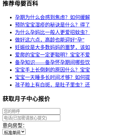
推荐母婴百科
孕期为什么会感到焦虑？如何缓解
预防宝宝湿疹的秘诀是什么？得了
为什么孕妈比一般人更爱招蚊虫？
做好这六点，高龄也能迎好“孕”
妊娠纹是大多数妈妈的噩梦，该如
爱爬的宝宝一定更聪明？宝宝不爱
备孕知识——备孕怀孕期间哪些饮
宝宝手上长倒刺的原因什么？宝宝
宝宝一天睡多长时间才够？如何提
孩子脸上有白斑，是肚子里虫？还
获取月子中心报价
意向房型：