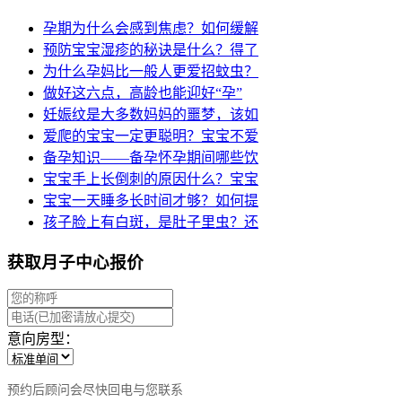
孕期为什么会感到焦虑？如何缓解
预防宝宝湿疹的秘诀是什么？得了
为什么孕妈比一般人更爱招蚊虫？
做好这六点，高龄也能迎好“孕”
妊娠纹是大多数妈妈的噩梦，该如
爱爬的宝宝一定更聪明？宝宝不爱
备孕知识——备孕怀孕期间哪些饮
宝宝手上长倒刺的原因什么？宝宝
宝宝一天睡多长时间才够？如何提
孩子脸上有白斑，是肚子里虫？还
获取月子中心报价
意向房型：
预约后顾问会尽快回电与您联系