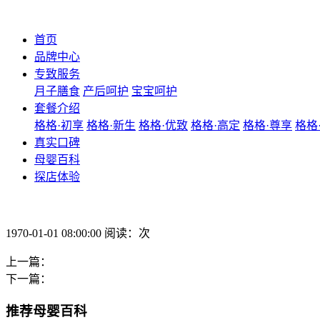
首页
品牌中心
专致服务
月子膳食
产后呵护
宝宝呵护
套餐介绍
格格·初享
格格·新生
格格·优致
格格·高定
格格·尊享
格格
真实口碑
母婴百科
探店体验
1970-01-01 08:00:00 阅读：次
上一篇：
下一篇：
推荐母婴百科