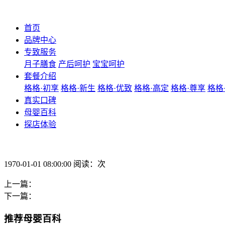
首页
品牌中心
专致服务
月子膳食
产后呵护
宝宝呵护
套餐介绍
格格·初享
格格·新生
格格·优致
格格·高定
格格·尊享
格格
真实口碑
母婴百科
探店体验
1970-01-01 08:00:00 阅读：次
上一篇：
下一篇：
推荐母婴百科