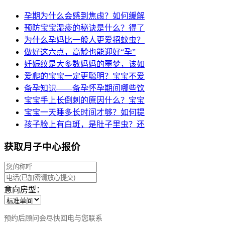
孕期为什么会感到焦虑？如何缓解
预防宝宝湿疹的秘诀是什么？得了
为什么孕妈比一般人更爱招蚊虫？
做好这六点，高龄也能迎好“孕”
妊娠纹是大多数妈妈的噩梦，该如
爱爬的宝宝一定更聪明？宝宝不爱
备孕知识——备孕怀孕期间哪些饮
宝宝手上长倒刺的原因什么？宝宝
宝宝一天睡多长时间才够？如何提
孩子脸上有白斑，是肚子里虫？还
获取月子中心报价
意向房型：
预约后顾问会尽快回电与您联系