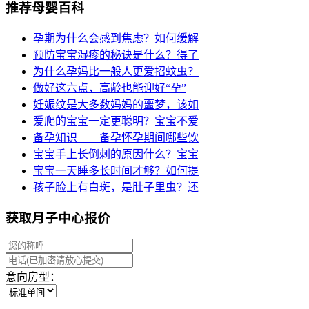
推荐母婴百科
孕期为什么会感到焦虑？如何缓解
预防宝宝湿疹的秘诀是什么？得了
为什么孕妈比一般人更爱招蚊虫？
做好这六点，高龄也能迎好“孕”
妊娠纹是大多数妈妈的噩梦，该如
爱爬的宝宝一定更聪明？宝宝不爱
备孕知识——备孕怀孕期间哪些饮
宝宝手上长倒刺的原因什么？宝宝
宝宝一天睡多长时间才够？如何提
孩子脸上有白斑，是肚子里虫？还
获取月子中心报价
意向房型：