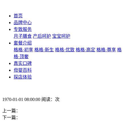
首页
品牌中心
专致服务
月子膳食
产后呵护
宝宝呵护
套餐介绍
格格·初享
格格·新生
格格·优致
格格·高定
格格·尊享
格
格·顶奢
真实口碑
母婴百科
探店体验
1970-01-01 08:00:00 阅读：次
上一篇：
下一篇：