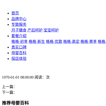
首页
品牌中心
专致服务
月子膳食
产后呵护
宝宝呵护
套餐介绍
格格·初享
格格·新生
格格·优致
格格·高定
格格·尊享
格格
真实口碑
母婴百科
探店体验
1970-01-01 08:00:00 阅读：次
上一篇：
下一篇：
推荐母婴百科