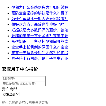
孕期为什么会感到焦虑？如何缓解
预防宝宝湿疹的秘诀是什么？得了
为什么孕妈比一般人更爱招蚊虫？
做好这六点，高龄也能迎好“孕”
妊娠纹是大多数妈妈的噩梦，该如
爱爬的宝宝一定更聪明？宝宝不爱
备孕知识——备孕怀孕期间哪些饮
宝宝手上长倒刺的原因什么？宝宝
宝宝一天睡多长时间才够？如何提
孩子脸上有白斑，是肚子里虫？还
获取月子中心报价
意向房型：
预约后顾问会尽快回电与您联系