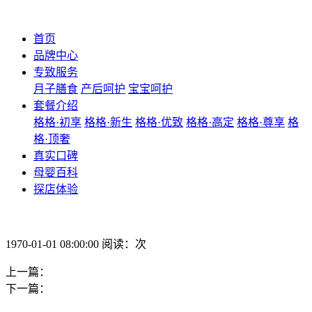
首页
品牌中心
专致服务
月子膳食
产后呵护
宝宝呵护
套餐介绍
格格·初享
格格·新生
格格·优致
格格·高定
格格·尊享
格
格·顶奢
真实口碑
母婴百科
探店体验
1970-01-01 08:00:00 阅读：次
上一篇：
下一篇：