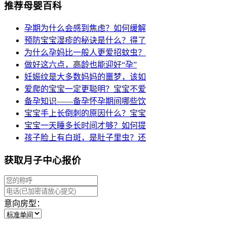
推荐母婴百科
孕期为什么会感到焦虑？如何缓解
预防宝宝湿疹的秘诀是什么？得了
为什么孕妈比一般人更爱招蚊虫？
做好这六点，高龄也能迎好“孕”
妊娠纹是大多数妈妈的噩梦，该如
爱爬的宝宝一定更聪明？宝宝不爱
备孕知识——备孕怀孕期间哪些饮
宝宝手上长倒刺的原因什么？宝宝
宝宝一天睡多长时间才够？如何提
孩子脸上有白斑，是肚子里虫？还
获取月子中心报价
意向房型：