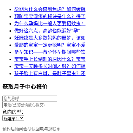
孕期为什么会感到焦虑？如何缓解
预防宝宝湿疹的秘诀是什么？得了
为什么孕妈比一般人更爱招蚊虫？
做好这六点，高龄也能迎好“孕”
妊娠纹是大多数妈妈的噩梦，该如
爱爬的宝宝一定更聪明？宝宝不爱
备孕知识——备孕怀孕期间哪些饮
宝宝手上长倒刺的原因什么？宝宝
宝宝一天睡多长时间才够？如何提
孩子脸上有白斑，是肚子里虫？还
获取月子中心报价
意向房型：
预约后顾问会尽快回电与您联系