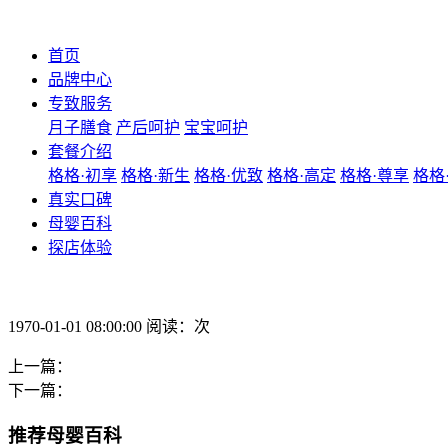
首页
品牌中心
专致服务
月子膳食
产后呵护
宝宝呵护
套餐介绍
格格·初享
格格·新生
格格·优致
格格·高定
格格·尊享
格格
真实口碑
母婴百科
探店体验
1970-01-01 08:00:00 阅读：次
上一篇：
下一篇：
推荐母婴百科