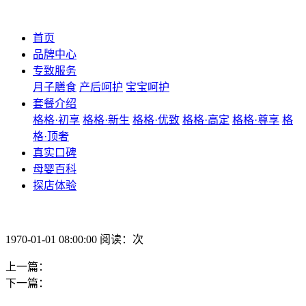
首页
品牌中心
专致服务
月子膳食
产后呵护
宝宝呵护
套餐介绍
格格·初享
格格·新生
格格·优致
格格·高定
格格·尊享
格
格·顶奢
真实口碑
母婴百科
探店体验
1970-01-01 08:00:00 阅读：次
上一篇：
下一篇：