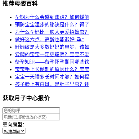
推荐母婴百科
孕期为什么会感到焦虑？如何缓解
预防宝宝湿疹的秘诀是什么？得了
为什么孕妈比一般人更爱招蚊虫？
做好这六点，高龄也能迎好“孕”
妊娠纹是大多数妈妈的噩梦，该如
爱爬的宝宝一定更聪明？宝宝不爱
备孕知识——备孕怀孕期间哪些饮
宝宝手上长倒刺的原因什么？宝宝
宝宝一天睡多长时间才够？如何提
孩子脸上有白斑，是肚子里虫？还
获取月子中心报价
意向房型：