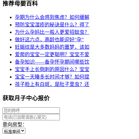
推荐母婴百科
孕期为什么会感到焦虑？如何缓解
预防宝宝湿疹的秘诀是什么？得了
为什么孕妈比一般人更爱招蚊虫？
做好这六点，高龄也能迎好“孕”
妊娠纹是大多数妈妈的噩梦，该如
爱爬的宝宝一定更聪明？宝宝不爱
备孕知识——备孕怀孕期间哪些饮
宝宝手上长倒刺的原因什么？宝宝
宝宝一天睡多长时间才够？如何提
孩子脸上有白斑，是肚子里虫？还
获取月子中心报价
意向房型：