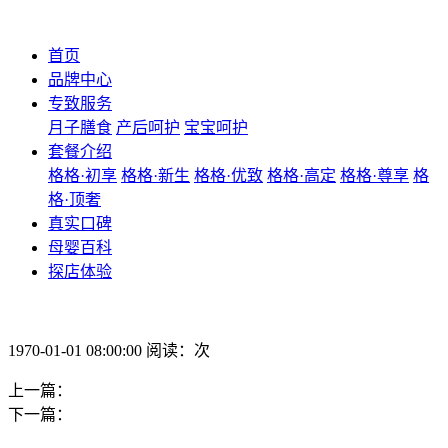
首页
品牌中心
专致服务
月子膳食
产后呵护
宝宝呵护
套餐介绍
格格·初享
格格·新生
格格·优致
格格·高定
格格·尊享
格
格·顶奢
真实口碑
母婴百科
探店体验
1970-01-01 08:00:00 阅读：次
上一篇：
下一篇：