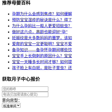
推荐母婴百科
孕期为什么会感到焦虑？如何缓解
预防宝宝湿疹的秘诀是什么？得了
为什么孕妈比一般人更爱招蚊虫？
做好这六点，高龄也能迎好“孕”
妊娠纹是大多数妈妈的噩梦，该如
爱爬的宝宝一定更聪明？宝宝不爱
备孕知识——备孕怀孕期间哪些饮
宝宝手上长倒刺的原因什么？宝宝
宝宝一天睡多长时间才够？如何提
孩子脸上有白斑，是肚子里虫？还
获取月子中心报价
意向房型：