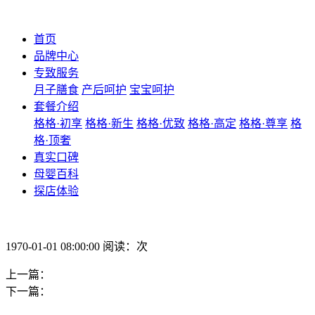
首页
品牌中心
专致服务
月子膳食
产后呵护
宝宝呵护
套餐介绍
格格·初享
格格·新生
格格·优致
格格·高定
格格·尊享
格
格·顶奢
真实口碑
母婴百科
探店体验
1970-01-01 08:00:00 阅读：次
上一篇：
下一篇：