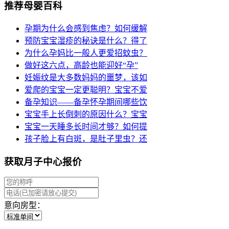
推荐母婴百科
孕期为什么会感到焦虑？如何缓解
预防宝宝湿疹的秘诀是什么？得了
为什么孕妈比一般人更爱招蚊虫？
做好这六点，高龄也能迎好“孕”
妊娠纹是大多数妈妈的噩梦，该如
爱爬的宝宝一定更聪明？宝宝不爱
备孕知识——备孕怀孕期间哪些饮
宝宝手上长倒刺的原因什么？宝宝
宝宝一天睡多长时间才够？如何提
孩子脸上有白斑，是肚子里虫？还
获取月子中心报价
意向房型：