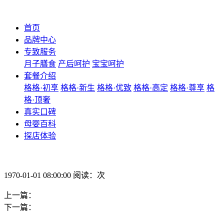
首页
品牌中心
专致服务
月子膳食
产后呵护
宝宝呵护
套餐介绍
格格·初享
格格·新生
格格·优致
格格·高定
格格·尊享
格
格·顶奢
真实口碑
母婴百科
探店体验
1970-01-01 08:00:00 阅读：次
上一篇：
下一篇：