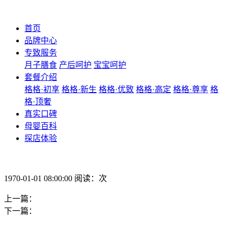
首页
品牌中心
专致服务
月子膳食
产后呵护
宝宝呵护
套餐介绍
格格·初享
格格·新生
格格·优致
格格·高定
格格·尊享
格
格·顶奢
真实口碑
母婴百科
探店体验
1970-01-01 08:00:00 阅读：次
上一篇：
下一篇：