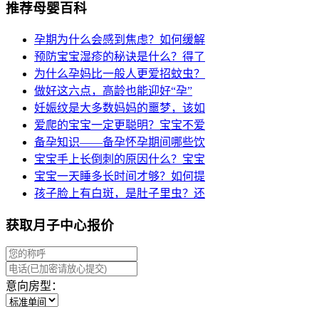
推荐母婴百科
孕期为什么会感到焦虑？如何缓解
预防宝宝湿疹的秘诀是什么？得了
为什么孕妈比一般人更爱招蚊虫？
做好这六点，高龄也能迎好“孕”
妊娠纹是大多数妈妈的噩梦，该如
爱爬的宝宝一定更聪明？宝宝不爱
备孕知识——备孕怀孕期间哪些饮
宝宝手上长倒刺的原因什么？宝宝
宝宝一天睡多长时间才够？如何提
孩子脸上有白斑，是肚子里虫？还
获取月子中心报价
意向房型：