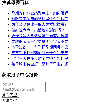
推荐母婴百科
孕期为什么会感到焦虑？如何缓解
预防宝宝湿疹的秘诀是什么？得了
为什么孕妈比一般人更爱招蚊虫？
做好这六点，高龄也能迎好“孕”
妊娠纹是大多数妈妈的噩梦，该如
爱爬的宝宝一定更聪明？宝宝不爱
备孕知识——备孕怀孕期间哪些饮
宝宝手上长倒刺的原因什么？宝宝
宝宝一天睡多长时间才够？如何提
孩子脸上有白斑，是肚子里虫？还
获取月子中心报价
意向房型：