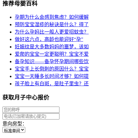
推荐母婴百科
孕期为什么会感到焦虑？如何缓解
预防宝宝湿疹的秘诀是什么？得了
为什么孕妈比一般人更爱招蚊虫？
做好这六点，高龄也能迎好“孕”
妊娠纹是大多数妈妈的噩梦，该如
爱爬的宝宝一定更聪明？宝宝不爱
备孕知识——备孕怀孕期间哪些饮
宝宝手上长倒刺的原因什么？宝宝
宝宝一天睡多长时间才够？如何提
孩子脸上有白斑，是肚子里虫？还
获取月子中心报价
意向房型：