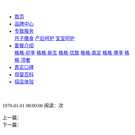
首页
品牌中心
专致服务
月子膳食
产后呵护
宝宝呵护
套餐介绍
格格·初享
格格·新生
格格·优致
格格·高定
格格·尊享
格
格·顶奢
真实口碑
母婴百科
探店体验
1970-01-01 08:00:00 阅读：次
上一篇：
下一篇：