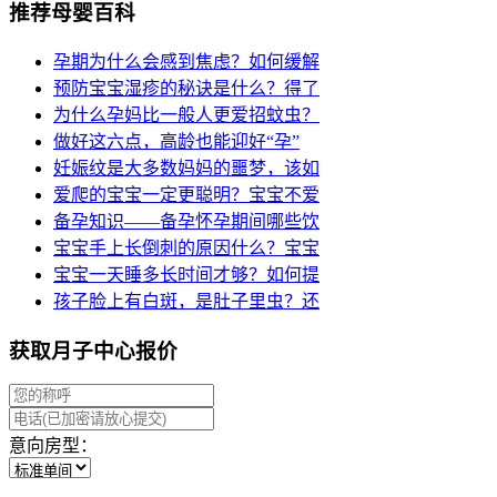
推荐母婴百科
孕期为什么会感到焦虑？如何缓解
预防宝宝湿疹的秘诀是什么？得了
为什么孕妈比一般人更爱招蚊虫？
做好这六点，高龄也能迎好“孕”
妊娠纹是大多数妈妈的噩梦，该如
爱爬的宝宝一定更聪明？宝宝不爱
备孕知识——备孕怀孕期间哪些饮
宝宝手上长倒刺的原因什么？宝宝
宝宝一天睡多长时间才够？如何提
孩子脸上有白斑，是肚子里虫？还
获取月子中心报价
意向房型：