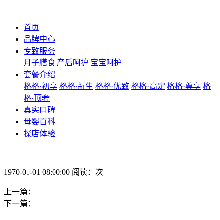
首页
品牌中心
专致服务
月子膳食
产后呵护
宝宝呵护
套餐介绍
格格·初享
格格·新生
格格·优致
格格·高定
格格·尊享
格
格·顶奢
真实口碑
母婴百科
探店体验
1970-01-01 08:00:00 阅读：次
上一篇：
下一篇：