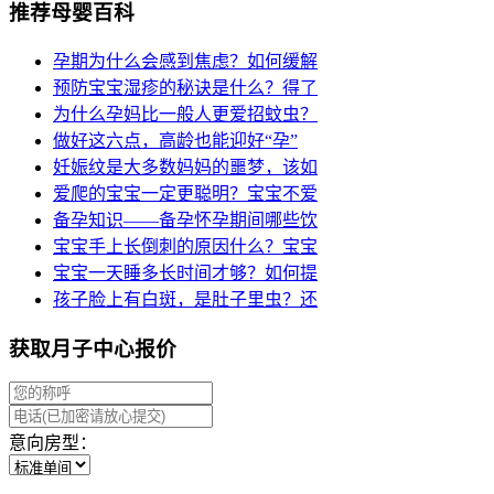
推荐母婴百科
孕期为什么会感到焦虑？如何缓解
预防宝宝湿疹的秘诀是什么？得了
为什么孕妈比一般人更爱招蚊虫？
做好这六点，高龄也能迎好“孕”
妊娠纹是大多数妈妈的噩梦，该如
爱爬的宝宝一定更聪明？宝宝不爱
备孕知识——备孕怀孕期间哪些饮
宝宝手上长倒刺的原因什么？宝宝
宝宝一天睡多长时间才够？如何提
孩子脸上有白斑，是肚子里虫？还
获取月子中心报价
意向房型：