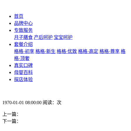
首页
品牌中心
专致服务
月子膳食
产后呵护
宝宝呵护
套餐介绍
格格·初享
格格·新生
格格·优致
格格·高定
格格·尊享
格
格·顶奢
真实口碑
母婴百科
探店体验
1970-01-01 08:00:00 阅读：次
上一篇：
下一篇：