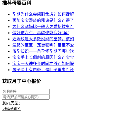
推荐母婴百科
孕期为什么会感到焦虑？如何缓解
预防宝宝湿疹的秘诀是什么？得了
为什么孕妈比一般人更爱招蚊虫？
做好这六点，高龄也能迎好“孕”
妊娠纹是大多数妈妈的噩梦，该如
爱爬的宝宝一定更聪明？宝宝不爱
备孕知识——备孕怀孕期间哪些饮
宝宝手上长倒刺的原因什么？宝宝
宝宝一天睡多长时间才够？如何提
孩子脸上有白斑，是肚子里虫？还
获取月子中心报价
意向房型：