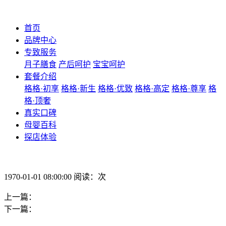
首页
品牌中心
专致服务
月子膳食
产后呵护
宝宝呵护
套餐介绍
格格·初享
格格·新生
格格·优致
格格·高定
格格·尊享
格
格·顶奢
真实口碑
母婴百科
探店体验
1970-01-01 08:00:00 阅读：次
上一篇：
下一篇：