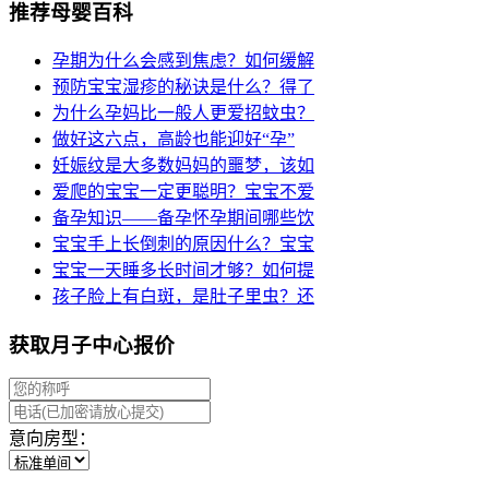
推荐母婴百科
孕期为什么会感到焦虑？如何缓解
预防宝宝湿疹的秘诀是什么？得了
为什么孕妈比一般人更爱招蚊虫？
做好这六点，高龄也能迎好“孕”
妊娠纹是大多数妈妈的噩梦，该如
爱爬的宝宝一定更聪明？宝宝不爱
备孕知识——备孕怀孕期间哪些饮
宝宝手上长倒刺的原因什么？宝宝
宝宝一天睡多长时间才够？如何提
孩子脸上有白斑，是肚子里虫？还
获取月子中心报价
意向房型：