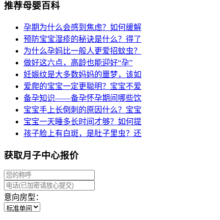
推荐母婴百科
孕期为什么会感到焦虑？如何缓解
预防宝宝湿疹的秘诀是什么？得了
为什么孕妈比一般人更爱招蚊虫？
做好这六点，高龄也能迎好“孕”
妊娠纹是大多数妈妈的噩梦，该如
爱爬的宝宝一定更聪明？宝宝不爱
备孕知识——备孕怀孕期间哪些饮
宝宝手上长倒刺的原因什么？宝宝
宝宝一天睡多长时间才够？如何提
孩子脸上有白斑，是肚子里虫？还
获取月子中心报价
意向房型：