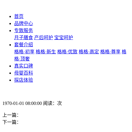
首页
品牌中心
专致服务
月子膳食
产后呵护
宝宝呵护
套餐介绍
格格·初享
格格·新生
格格·优致
格格·高定
格格·尊享
格
格·顶奢
真实口碑
母婴百科
探店体验
1970-01-01 08:00:00 阅读：次
上一篇：
下一篇：