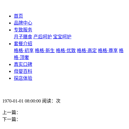
首页
品牌中心
专致服务
月子膳食
产后呵护
宝宝呵护
套餐介绍
格格·初享
格格·新生
格格·优致
格格·高定
格格·尊享
格
格·顶奢
真实口碑
母婴百科
探店体验
1970-01-01 08:00:00 阅读：次
上一篇：
下一篇：