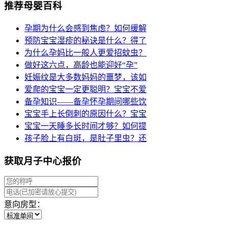
推荐母婴百科
孕期为什么会感到焦虑？如何缓解
预防宝宝湿疹的秘诀是什么？得了
为什么孕妈比一般人更爱招蚊虫？
做好这六点，高龄也能迎好“孕”
妊娠纹是大多数妈妈的噩梦，该如
爱爬的宝宝一定更聪明？宝宝不爱
备孕知识——备孕怀孕期间哪些饮
宝宝手上长倒刺的原因什么？宝宝
宝宝一天睡多长时间才够？如何提
孩子脸上有白斑，是肚子里虫？还
获取月子中心报价
意向房型：