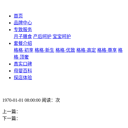
首页
品牌中心
专致服务
月子膳食
产后呵护
宝宝呵护
套餐介绍
格格·初享
格格·新生
格格·优致
格格·高定
格格·尊享
格
格·顶奢
真实口碑
母婴百科
探店体验
1970-01-01 08:00:00 阅读：次
上一篇：
下一篇：