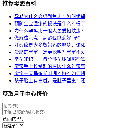
推荐母婴百科
孕期为什么会感到焦虑？如何缓解
预防宝宝湿疹的秘诀是什么？得了
为什么孕妈比一般人更爱招蚊虫？
做好这六点，高龄也能迎好“孕”
妊娠纹是大多数妈妈的噩梦，该如
爱爬的宝宝一定更聪明？宝宝不爱
备孕知识——备孕怀孕期间哪些饮
宝宝手上长倒刺的原因什么？宝宝
宝宝一天睡多长时间才够？如何提
孩子脸上有白斑，是肚子里虫？还
获取月子中心报价
意向房型：