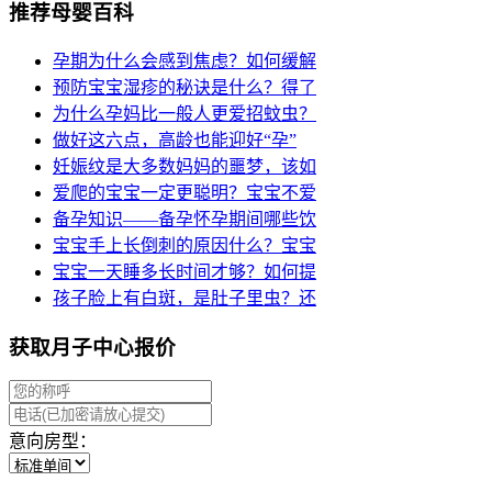
推荐母婴百科
孕期为什么会感到焦虑？如何缓解
预防宝宝湿疹的秘诀是什么？得了
为什么孕妈比一般人更爱招蚊虫？
做好这六点，高龄也能迎好“孕”
妊娠纹是大多数妈妈的噩梦，该如
爱爬的宝宝一定更聪明？宝宝不爱
备孕知识——备孕怀孕期间哪些饮
宝宝手上长倒刺的原因什么？宝宝
宝宝一天睡多长时间才够？如何提
孩子脸上有白斑，是肚子里虫？还
获取月子中心报价
意向房型：