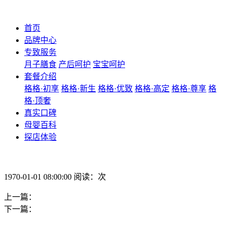
首页
品牌中心
专致服务
月子膳食
产后呵护
宝宝呵护
套餐介绍
格格·初享
格格·新生
格格·优致
格格·高定
格格·尊享
格
格·顶奢
真实口碑
母婴百科
探店体验
1970-01-01 08:00:00 阅读：次
上一篇：
下一篇：