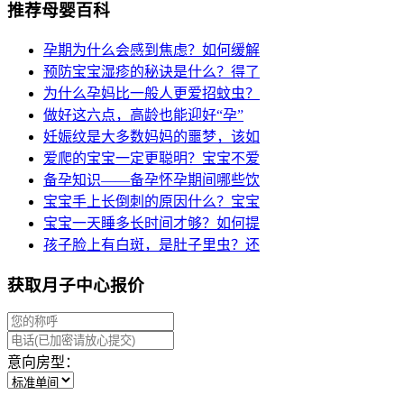
推荐母婴百科
孕期为什么会感到焦虑？如何缓解
预防宝宝湿疹的秘诀是什么？得了
为什么孕妈比一般人更爱招蚊虫？
做好这六点，高龄也能迎好“孕”
妊娠纹是大多数妈妈的噩梦，该如
爱爬的宝宝一定更聪明？宝宝不爱
备孕知识——备孕怀孕期间哪些饮
宝宝手上长倒刺的原因什么？宝宝
宝宝一天睡多长时间才够？如何提
孩子脸上有白斑，是肚子里虫？还
获取月子中心报价
意向房型：