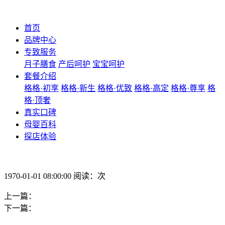
首页
品牌中心
专致服务
月子膳食
产后呵护
宝宝呵护
套餐介绍
格格·初享
格格·新生
格格·优致
格格·高定
格格·尊享
格
格·顶奢
真实口碑
母婴百科
探店体验
1970-01-01 08:00:00 阅读：次
上一篇：
下一篇：