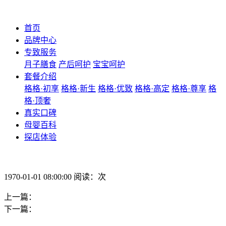
首页
品牌中心
专致服务
月子膳食
产后呵护
宝宝呵护
套餐介绍
格格·初享
格格·新生
格格·优致
格格·高定
格格·尊享
格
格·顶奢
真实口碑
母婴百科
探店体验
1970-01-01 08:00:00 阅读：次
上一篇：
下一篇：