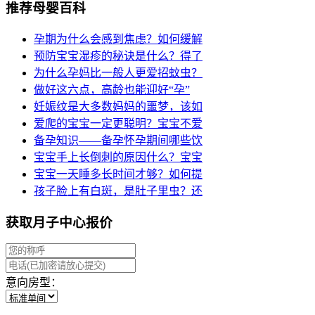
推荐母婴百科
孕期为什么会感到焦虑？如何缓解
预防宝宝湿疹的秘诀是什么？得了
为什么孕妈比一般人更爱招蚊虫？
做好这六点，高龄也能迎好“孕”
妊娠纹是大多数妈妈的噩梦，该如
爱爬的宝宝一定更聪明？宝宝不爱
备孕知识——备孕怀孕期间哪些饮
宝宝手上长倒刺的原因什么？宝宝
宝宝一天睡多长时间才够？如何提
孩子脸上有白斑，是肚子里虫？还
获取月子中心报价
意向房型：