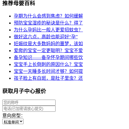
推荐母婴百科
孕期为什么会感到焦虑？如何缓解
预防宝宝湿疹的秘诀是什么？得了
为什么孕妈比一般人更爱招蚊虫？
做好这六点，高龄也能迎好“孕”
妊娠纹是大多数妈妈的噩梦，该如
爱爬的宝宝一定更聪明？宝宝不爱
备孕知识——备孕怀孕期间哪些饮
宝宝手上长倒刺的原因什么？宝宝
宝宝一天睡多长时间才够？如何提
孩子脸上有白斑，是肚子里虫？还
获取月子中心报价
意向房型：