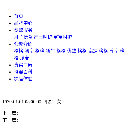
首页
品牌中心
专致服务
月子膳食
产后呵护
宝宝呵护
套餐介绍
格格·初享
格格·新生
格格·优致
格格·高定
格格·尊享
格
格·顶奢
真实口碑
母婴百科
探店体验
1970-01-01 08:00:00 阅读：次
上一篇：
下一篇：