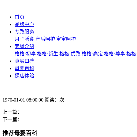
首页
品牌中心
专致服务
月子膳食
产后呵护
宝宝呵护
套餐介绍
格格·初享
格格·新生
格格·优致
格格·高定
格格·尊享
格格
真实口碑
母婴百科
探店体验
1970-01-01 08:00:00 阅读：次
上一篇：
下一篇：
推荐母婴百科