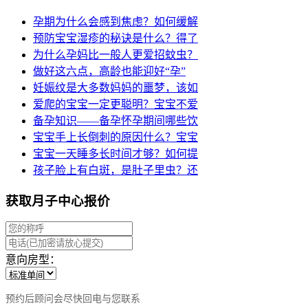
孕期为什么会感到焦虑？如何缓解
预防宝宝湿疹的秘诀是什么？得了
为什么孕妈比一般人更爱招蚊虫？
做好这六点，高龄也能迎好“孕”
妊娠纹是大多数妈妈的噩梦，该如
爱爬的宝宝一定更聪明？宝宝不爱
备孕知识——备孕怀孕期间哪些饮
宝宝手上长倒刺的原因什么？宝宝
宝宝一天睡多长时间才够？如何提
孩子脸上有白斑，是肚子里虫？还
获取月子中心报价
意向房型：
预约后顾问会尽快回电与您联系