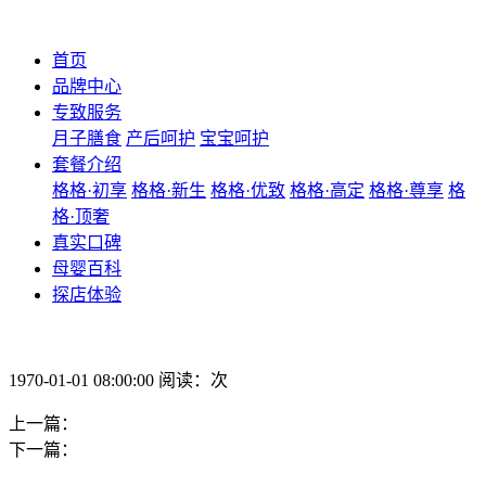
首页
品牌中心
专致服务
月子膳食
产后呵护
宝宝呵护
套餐介绍
格格·初享
格格·新生
格格·优致
格格·高定
格格·尊享
格
格·顶奢
真实口碑
母婴百科
探店体验
1970-01-01 08:00:00 阅读：次
上一篇：
下一篇：