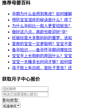
推荐母婴百科
孕期为什么会感到焦虑？如何缓解
预防宝宝湿疹的秘诀是什么？得了
为什么孕妈比一般人更爱招蚊虫？
做好这六点，高龄也能迎好“孕”
妊娠纹是大多数妈妈的噩梦，该如
爱爬的宝宝一定更聪明？宝宝不爱
备孕知识——备孕怀孕期间哪些饮
宝宝手上长倒刺的原因什么？宝宝
宝宝一天睡多长时间才够？如何提
孩子脸上有白斑，是肚子里虫？还
获取月子中心报价
意向房型：