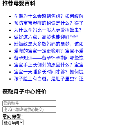
推荐母婴百科
孕期为什么会感到焦虑？如何缓解
预防宝宝湿疹的秘诀是什么？得了
为什么孕妈比一般人更爱招蚊虫？
做好这六点，高龄也能迎好“孕”
妊娠纹是大多数妈妈的噩梦，该如
爱爬的宝宝一定更聪明？宝宝不爱
备孕知识——备孕怀孕期间哪些饮
宝宝手上长倒刺的原因什么？宝宝
宝宝一天睡多长时间才够？如何提
孩子脸上有白斑，是肚子里虫？还
获取月子中心报价
意向房型：