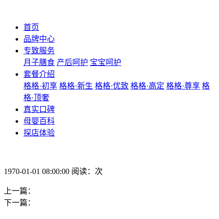
首页
品牌中心
专致服务
月子膳食
产后呵护
宝宝呵护
套餐介绍
格格·初享
格格·新生
格格·优致
格格·高定
格格·尊享
格
格·顶奢
真实口碑
母婴百科
探店体验
1970-01-01 08:00:00 阅读：次
上一篇：
下一篇：