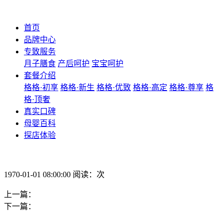
首页
品牌中心
专致服务
月子膳食
产后呵护
宝宝呵护
套餐介绍
格格·初享
格格·新生
格格·优致
格格·高定
格格·尊享
格
格·顶奢
真实口碑
母婴百科
探店体验
1970-01-01 08:00:00 阅读：次
上一篇：
下一篇：