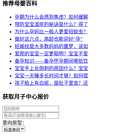
推荐母婴百科
孕期为什么会感到焦虑？如何缓解
预防宝宝湿疹的秘诀是什么？得了
为什么孕妈比一般人更爱招蚊虫？
做好这六点，高龄也能迎好“孕”
妊娠纹是大多数妈妈的噩梦，该如
爱爬的宝宝一定更聪明？宝宝不爱
备孕知识——备孕怀孕期间哪些饮
宝宝手上长倒刺的原因什么？宝宝
宝宝一天睡多长时间才够？如何提
孩子脸上有白斑，是肚子里虫？还
获取月子中心报价
意向房型：