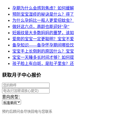
孕期为什么会感到焦虑？如何缓解
预防宝宝湿疹的秘诀是什么？得了
为什么孕妈比一般人更爱招蚊虫？
做好这六点，高龄也能迎好“孕”
妊娠纹是大多数妈妈的噩梦，该如
爱爬的宝宝一定更聪明？宝宝不爱
备孕知识——备孕怀孕期间哪些饮
宝宝手上长倒刺的原因什么？宝宝
宝宝一天睡多长时间才够？如何提
孩子脸上有白斑，是肚子里虫？还
获取月子中心报价
意向房型：
预约后顾问会尽快回电与您联系