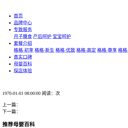
首页
品牌中心
专致服务
月子膳食
产后呵护
宝宝呵护
套餐介绍
格格·初享
格格·新生
格格·优致
格格·高定
格格·尊享
格格
真实口碑
母婴百科
探店体验
1970-01-01 08:00:00 阅读：次
上一篇：
下一篇：
推荐母婴百科