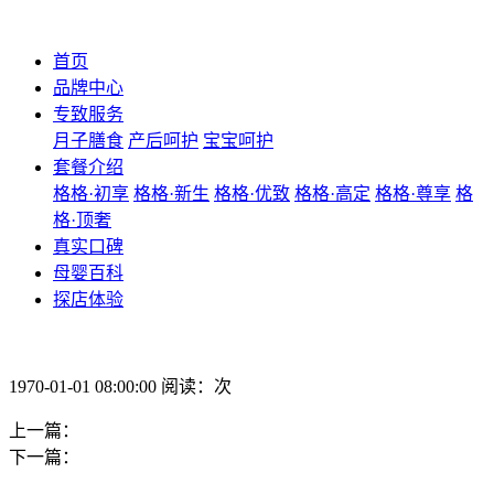
首页
品牌中心
专致服务
月子膳食
产后呵护
宝宝呵护
套餐介绍
格格·初享
格格·新生
格格·优致
格格·高定
格格·尊享
格
格·顶奢
真实口碑
母婴百科
探店体验
1970-01-01 08:00:00 阅读：次
上一篇：
下一篇：