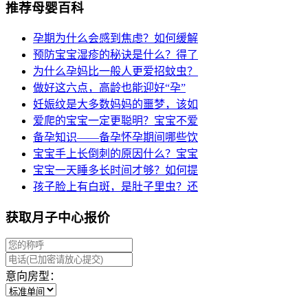
推荐母婴百科
孕期为什么会感到焦虑？如何缓解
预防宝宝湿疹的秘诀是什么？得了
为什么孕妈比一般人更爱招蚊虫？
做好这六点，高龄也能迎好“孕”
妊娠纹是大多数妈妈的噩梦，该如
爱爬的宝宝一定更聪明？宝宝不爱
备孕知识——备孕怀孕期间哪些饮
宝宝手上长倒刺的原因什么？宝宝
宝宝一天睡多长时间才够？如何提
孩子脸上有白斑，是肚子里虫？还
获取月子中心报价
意向房型：