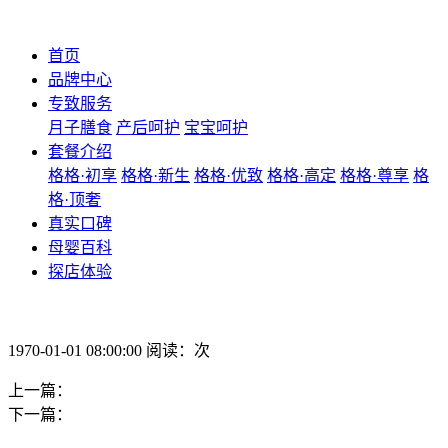
首页
品牌中心
专致服务
月子膳食
产后呵护
宝宝呵护
套餐介绍
格格·初享
格格·新生
格格·优致
格格·高定
格格·尊享
格
格·顶奢
真实口碑
母婴百科
探店体验
1970-01-01 08:00:00 阅读：次
上一篇：
下一篇：