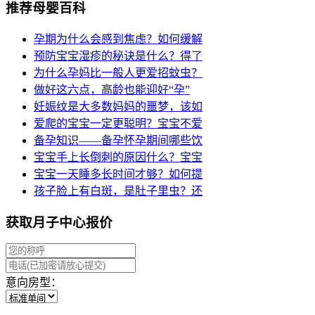
推荐母婴百科
孕期为什么会感到焦虑？如何缓解
预防宝宝湿疹的秘诀是什么？得了
为什么孕妈比一般人更爱招蚊虫？
做好这六点，高龄也能迎好“孕”
妊娠纹是大多数妈妈的噩梦，该如
爱爬的宝宝一定更聪明？宝宝不爱
备孕知识——备孕怀孕期间哪些饮
宝宝手上长倒刺的原因什么？宝宝
宝宝一天睡多长时间才够？如何提
孩子脸上有白斑，是肚子里虫？还
获取月子中心报价
意向房型：