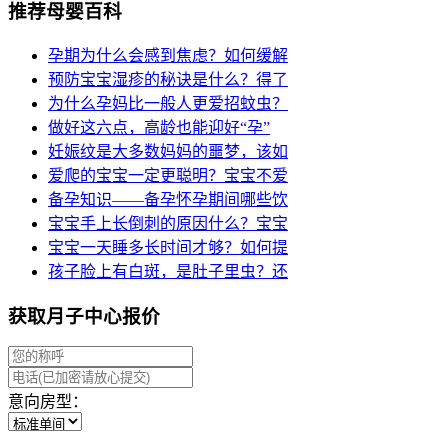
推荐母婴百科
孕期为什么会感到焦虑？如何缓解
预防宝宝湿疹的秘诀是什么？得了
为什么孕妈比一般人更爱招蚊虫？
做好这六点，高龄也能迎好“孕”
妊娠纹是大多数妈妈的噩梦，该如
爱爬的宝宝一定更聪明？宝宝不爱
备孕知识——备孕怀孕期间哪些饮
宝宝手上长倒刺的原因什么？宝宝
宝宝一天睡多长时间才够？如何提
孩子脸上有白斑，是肚子里虫？还
获取月子中心报价
意向房型：