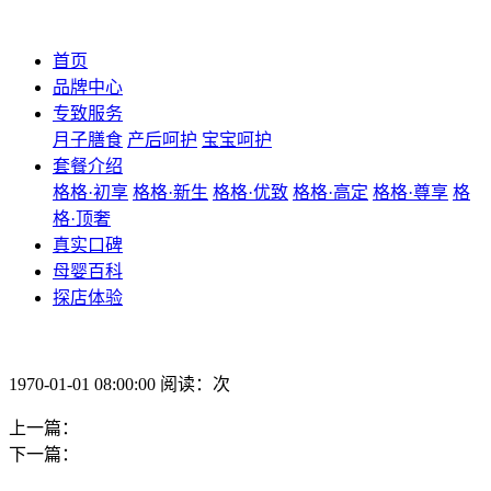
首页
品牌中心
专致服务
月子膳食
产后呵护
宝宝呵护
套餐介绍
格格·初享
格格·新生
格格·优致
格格·高定
格格·尊享
格
格·顶奢
真实口碑
母婴百科
探店体验
1970-01-01 08:00:00 阅读：次
上一篇：
下一篇：