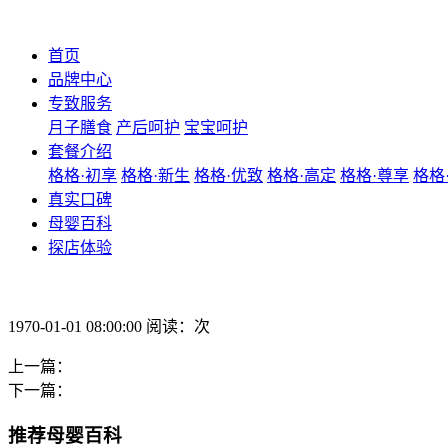
首页
品牌中心
专致服务
月子膳食
产后呵护
宝宝呵护
套餐介绍
格格·初享
格格·新生
格格·优致
格格·高定
格格·尊享
格格
真实口碑
母婴百科
探店体验
1970-01-01 08:00:00 阅读：次
上一篇：
下一篇：
推荐母婴百科