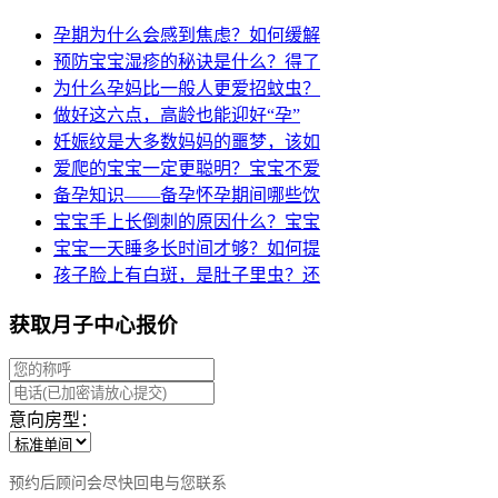
孕期为什么会感到焦虑？如何缓解
预防宝宝湿疹的秘诀是什么？得了
为什么孕妈比一般人更爱招蚊虫？
做好这六点，高龄也能迎好“孕”
妊娠纹是大多数妈妈的噩梦，该如
爱爬的宝宝一定更聪明？宝宝不爱
备孕知识——备孕怀孕期间哪些饮
宝宝手上长倒刺的原因什么？宝宝
宝宝一天睡多长时间才够？如何提
孩子脸上有白斑，是肚子里虫？还
获取月子中心报价
意向房型：
预约后顾问会尽快回电与您联系