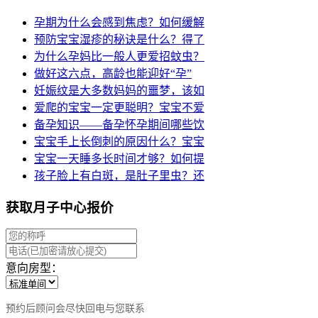
孕期为什么会感到焦虑？如何缓解
预防宝宝湿疹的秘诀是什么？得了
为什么孕妈比一般人更爱招蚊虫？
做好这六点，高龄也能迎好“孕”
妊娠纹是大多数妈妈的噩梦，该如
爱爬的宝宝一定更聪明？宝宝不爱
备孕知识——备孕怀孕期间哪些饮
宝宝手上长倒刺的原因什么？宝宝
宝宝一天睡多长时间才够？如何提
孩子脸上有白斑，是肚子里虫？还
获取月子中心报价
意向房型：
预约后顾问会尽快回电与您联系