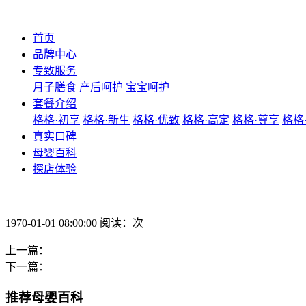
首页
品牌中心
专致服务
月子膳食
产后呵护
宝宝呵护
套餐介绍
格格·初享
格格·新生
格格·优致
格格·高定
格格·尊享
格格
真实口碑
母婴百科
探店体验
1970-01-01 08:00:00 阅读：次
上一篇：
下一篇：
推荐母婴百科