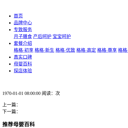
首页
品牌中心
专致服务
月子膳食
产后呵护
宝宝呵护
套餐介绍
格格·初享
格格·新生
格格·优致
格格·高定
格格·尊享
格格
真实口碑
母婴百科
探店体验
1970-01-01 08:00:00 阅读：次
上一篇：
下一篇：
推荐母婴百科