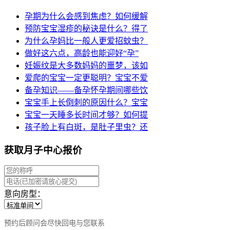
孕期为什么会感到焦虑？如何缓解
预防宝宝湿疹的秘诀是什么？得了
为什么孕妈比一般人更爱招蚊虫？
做好这六点，高龄也能迎好“孕”
妊娠纹是大多数妈妈的噩梦，该如
爱爬的宝宝一定更聪明？宝宝不爱
备孕知识——备孕怀孕期间哪些饮
宝宝手上长倒刺的原因什么？宝宝
宝宝一天睡多长时间才够？如何提
孩子脸上有白斑，是肚子里虫？还
获取月子中心报价
意向房型：
预约后顾问会尽快回电与您联系