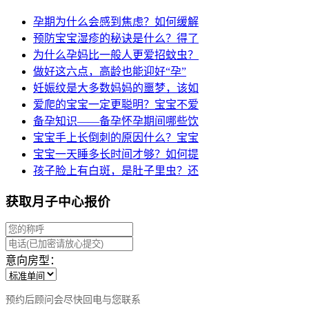
孕期为什么会感到焦虑？如何缓解
预防宝宝湿疹的秘诀是什么？得了
为什么孕妈比一般人更爱招蚊虫？
做好这六点，高龄也能迎好“孕”
妊娠纹是大多数妈妈的噩梦，该如
爱爬的宝宝一定更聪明？宝宝不爱
备孕知识——备孕怀孕期间哪些饮
宝宝手上长倒刺的原因什么？宝宝
宝宝一天睡多长时间才够？如何提
孩子脸上有白斑，是肚子里虫？还
获取月子中心报价
意向房型：
预约后顾问会尽快回电与您联系