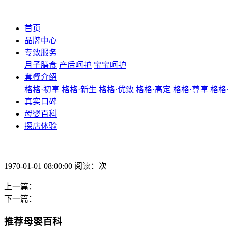
首页
品牌中心
专致服务
月子膳食
产后呵护
宝宝呵护
套餐介绍
格格·初享
格格·新生
格格·优致
格格·高定
格格·尊享
格格
真实口碑
母婴百科
探店体验
1970-01-01 08:00:00 阅读：次
上一篇：
下一篇：
推荐母婴百科