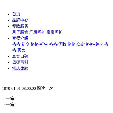
首页
品牌中心
专致服务
月子膳食
产后呵护
宝宝呵护
套餐介绍
格格·初享
格格·新生
格格·优致
格格·高定
格格·尊享
格
格·顶奢
真实口碑
母婴百科
探店体验
1970-01-01 08:00:00 阅读：次
上一篇：
下一篇：