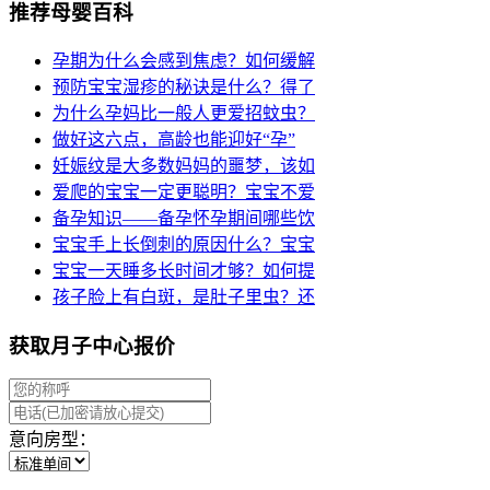
推荐母婴百科
孕期为什么会感到焦虑？如何缓解
预防宝宝湿疹的秘诀是什么？得了
为什么孕妈比一般人更爱招蚊虫？
做好这六点，高龄也能迎好“孕”
妊娠纹是大多数妈妈的噩梦，该如
爱爬的宝宝一定更聪明？宝宝不爱
备孕知识——备孕怀孕期间哪些饮
宝宝手上长倒刺的原因什么？宝宝
宝宝一天睡多长时间才够？如何提
孩子脸上有白斑，是肚子里虫？还
获取月子中心报价
意向房型：