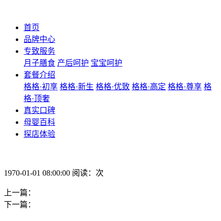
首页
品牌中心
专致服务
月子膳食
产后呵护
宝宝呵护
套餐介绍
格格·初享
格格·新生
格格·优致
格格·高定
格格·尊享
格
格·顶奢
真实口碑
母婴百科
探店体验
1970-01-01 08:00:00 阅读：次
上一篇：
下一篇：