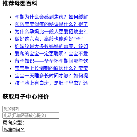
推荐母婴百科
孕期为什么会感到焦虑？如何缓解
预防宝宝湿疹的秘诀是什么？得了
为什么孕妈比一般人更爱招蚊虫？
做好这六点，高龄也能迎好“孕”
妊娠纹是大多数妈妈的噩梦，该如
爱爬的宝宝一定更聪明？宝宝不爱
备孕知识——备孕怀孕期间哪些饮
宝宝手上长倒刺的原因什么？宝宝
宝宝一天睡多长时间才够？如何提
孩子脸上有白斑，是肚子里虫？还
获取月子中心报价
意向房型：