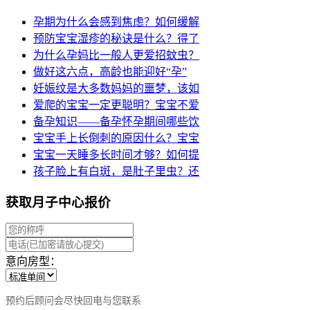
孕期为什么会感到焦虑？如何缓解
预防宝宝湿疹的秘诀是什么？得了
为什么孕妈比一般人更爱招蚊虫？
做好这六点，高龄也能迎好“孕”
妊娠纹是大多数妈妈的噩梦，该如
爱爬的宝宝一定更聪明？宝宝不爱
备孕知识——备孕怀孕期间哪些饮
宝宝手上长倒刺的原因什么？宝宝
宝宝一天睡多长时间才够？如何提
孩子脸上有白斑，是肚子里虫？还
获取月子中心报价
意向房型：
预约后顾问会尽快回电与您联系