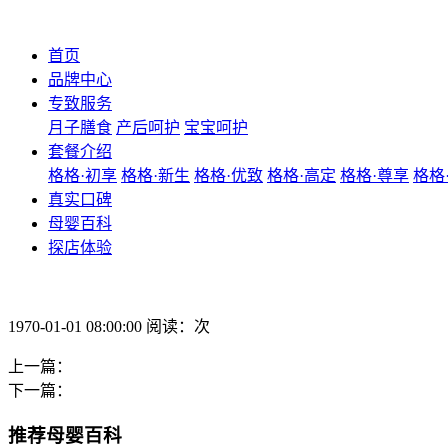
首页
品牌中心
专致服务
月子膳食
产后呵护
宝宝呵护
套餐介绍
格格·初享
格格·新生
格格·优致
格格·高定
格格·尊享
格格
真实口碑
母婴百科
探店体验
1970-01-01 08:00:00 阅读：次
上一篇：
下一篇：
推荐母婴百科