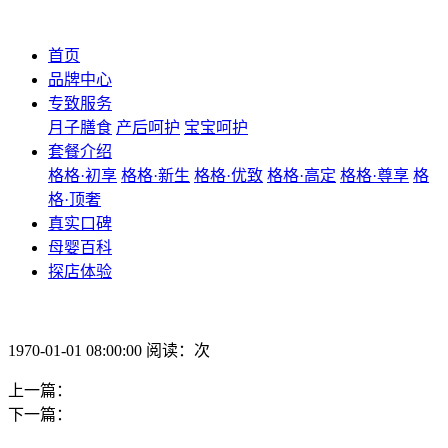
首页
品牌中心
专致服务
月子膳食
产后呵护
宝宝呵护
套餐介绍
格格·初享
格格·新生
格格·优致
格格·高定
格格·尊享
格
格·顶奢
真实口碑
母婴百科
探店体验
1970-01-01 08:00:00 阅读：次
上一篇：
下一篇：