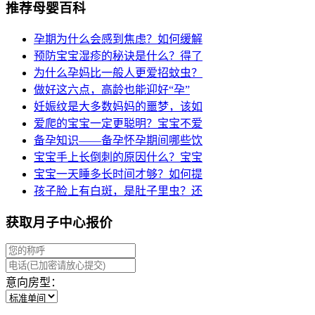
推荐母婴百科
孕期为什么会感到焦虑？如何缓解
预防宝宝湿疹的秘诀是什么？得了
为什么孕妈比一般人更爱招蚊虫？
做好这六点，高龄也能迎好“孕”
妊娠纹是大多数妈妈的噩梦，该如
爱爬的宝宝一定更聪明？宝宝不爱
备孕知识——备孕怀孕期间哪些饮
宝宝手上长倒刺的原因什么？宝宝
宝宝一天睡多长时间才够？如何提
孩子脸上有白斑，是肚子里虫？还
获取月子中心报价
意向房型：