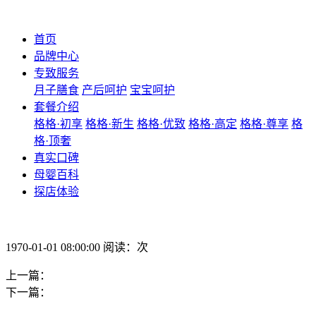
首页
品牌中心
专致服务
月子膳食
产后呵护
宝宝呵护
套餐介绍
格格·初享
格格·新生
格格·优致
格格·高定
格格·尊享
格
格·顶奢
真实口碑
母婴百科
探店体验
1970-01-01 08:00:00 阅读：次
上一篇：
下一篇：