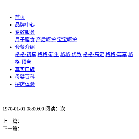
首页
品牌中心
专致服务
月子膳食
产后呵护
宝宝呵护
套餐介绍
格格·初享
格格·新生
格格·优致
格格·高定
格格·尊享
格
格·顶奢
真实口碑
母婴百科
探店体验
1970-01-01 08:00:00 阅读：次
上一篇：
下一篇：