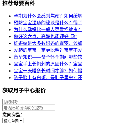
推荐母婴百科
孕期为什么会感到焦虑？如何缓解
预防宝宝湿疹的秘诀是什么？得了
为什么孕妈比一般人更爱招蚊虫？
做好这六点，高龄也能迎好“孕”
妊娠纹是大多数妈妈的噩梦，该如
爱爬的宝宝一定更聪明？宝宝不爱
备孕知识——备孕怀孕期间哪些饮
宝宝手上长倒刺的原因什么？宝宝
宝宝一天睡多长时间才够？如何提
孩子脸上有白斑，是肚子里虫？还
获取月子中心报价
意向房型：