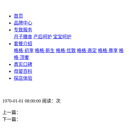
首页
品牌中心
专致服务
月子膳食
产后呵护
宝宝呵护
套餐介绍
格格·初享
格格·新生
格格·优致
格格·高定
格格·尊享
格
格·顶奢
真实口碑
母婴百科
探店体验
1970-01-01 08:00:00 阅读：次
上一篇：
下一篇：