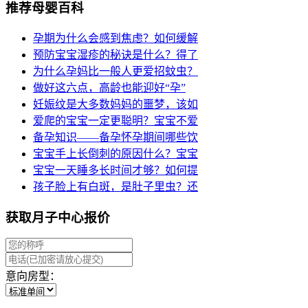
推荐母婴百科
孕期为什么会感到焦虑？如何缓解
预防宝宝湿疹的秘诀是什么？得了
为什么孕妈比一般人更爱招蚊虫？
做好这六点，高龄也能迎好“孕”
妊娠纹是大多数妈妈的噩梦，该如
爱爬的宝宝一定更聪明？宝宝不爱
备孕知识——备孕怀孕期间哪些饮
宝宝手上长倒刺的原因什么？宝宝
宝宝一天睡多长时间才够？如何提
孩子脸上有白斑，是肚子里虫？还
获取月子中心报价
意向房型：