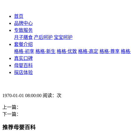
首页
品牌中心
专致服务
月子膳食
产后呵护
宝宝呵护
套餐介绍
格格·初享
格格·新生
格格·优致
格格·高定
格格·尊享
格格
真实口碑
母婴百科
探店体验
1970-01-01 08:00:00 阅读：次
上一篇：
下一篇：
推荐母婴百科