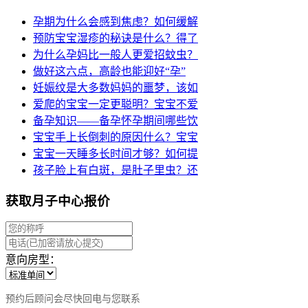
孕期为什么会感到焦虑？如何缓解
预防宝宝湿疹的秘诀是什么？得了
为什么孕妈比一般人更爱招蚊虫？
做好这六点，高龄也能迎好“孕”
妊娠纹是大多数妈妈的噩梦，该如
爱爬的宝宝一定更聪明？宝宝不爱
备孕知识——备孕怀孕期间哪些饮
宝宝手上长倒刺的原因什么？宝宝
宝宝一天睡多长时间才够？如何提
孩子脸上有白斑，是肚子里虫？还
获取月子中心报价
意向房型：
预约后顾问会尽快回电与您联系