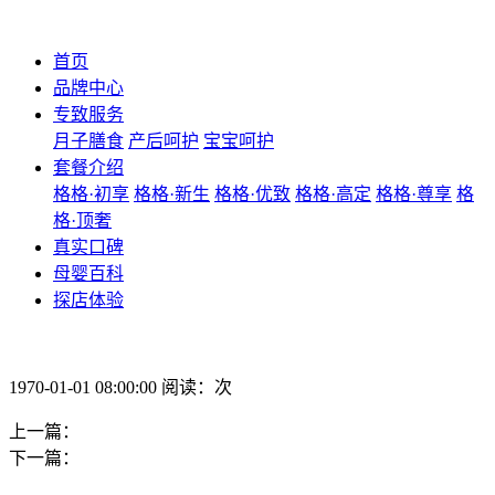
首页
品牌中心
专致服务
月子膳食
产后呵护
宝宝呵护
套餐介绍
格格·初享
格格·新生
格格·优致
格格·高定
格格·尊享
格
格·顶奢
真实口碑
母婴百科
探店体验
1970-01-01 08:00:00 阅读：次
上一篇：
下一篇：