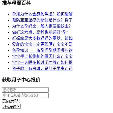
推荐母婴百科
孕期为什么会感到焦虑？如何缓解
预防宝宝湿疹的秘诀是什么？得了
为什么孕妈比一般人更爱招蚊虫？
做好这六点，高龄也能迎好“孕”
妊娠纹是大多数妈妈的噩梦，该如
爱爬的宝宝一定更聪明？宝宝不爱
备孕知识——备孕怀孕期间哪些饮
宝宝手上长倒刺的原因什么？宝宝
宝宝一天睡多长时间才够？如何提
孩子脸上有白斑，是肚子里虫？还
获取月子中心报价
意向房型：