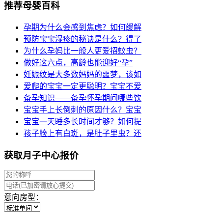
推荐母婴百科
孕期为什么会感到焦虑？如何缓解
预防宝宝湿疹的秘诀是什么？得了
为什么孕妈比一般人更爱招蚊虫？
做好这六点，高龄也能迎好“孕”
妊娠纹是大多数妈妈的噩梦，该如
爱爬的宝宝一定更聪明？宝宝不爱
备孕知识——备孕怀孕期间哪些饮
宝宝手上长倒刺的原因什么？宝宝
宝宝一天睡多长时间才够？如何提
孩子脸上有白斑，是肚子里虫？还
获取月子中心报价
意向房型：