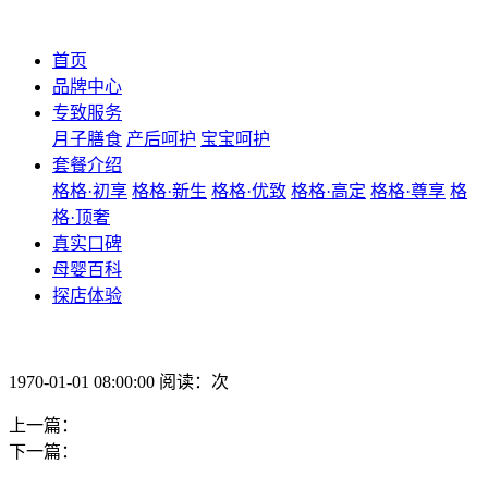
首页
品牌中心
专致服务
月子膳食
产后呵护
宝宝呵护
套餐介绍
格格·初享
格格·新生
格格·优致
格格·高定
格格·尊享
格
格·顶奢
真实口碑
母婴百科
探店体验
1970-01-01 08:00:00 阅读：次
上一篇：
下一篇：