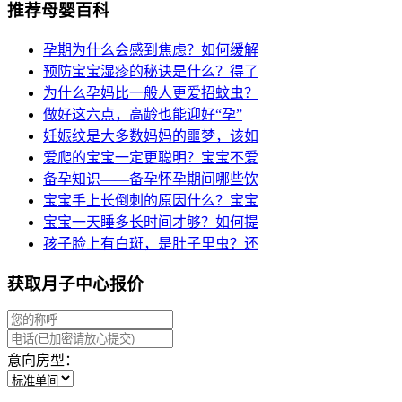
推荐母婴百科
孕期为什么会感到焦虑？如何缓解
预防宝宝湿疹的秘诀是什么？得了
为什么孕妈比一般人更爱招蚊虫？
做好这六点，高龄也能迎好“孕”
妊娠纹是大多数妈妈的噩梦，该如
爱爬的宝宝一定更聪明？宝宝不爱
备孕知识——备孕怀孕期间哪些饮
宝宝手上长倒刺的原因什么？宝宝
宝宝一天睡多长时间才够？如何提
孩子脸上有白斑，是肚子里虫？还
获取月子中心报价
意向房型：