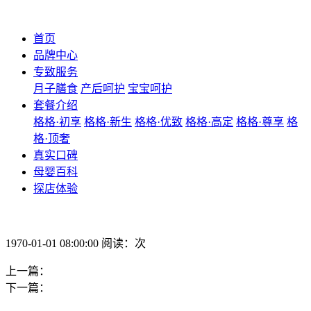
首页
品牌中心
专致服务
月子膳食
产后呵护
宝宝呵护
套餐介绍
格格·初享
格格·新生
格格·优致
格格·高定
格格·尊享
格
格·顶奢
真实口碑
母婴百科
探店体验
1970-01-01 08:00:00 阅读：次
上一篇：
下一篇：