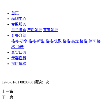
首页
品牌中心
专致服务
月子膳食
产后呵护
宝宝呵护
套餐介绍
格格·初享
格格·新生
格格·优致
格格·高定
格格·尊享
格
格·顶奢
真实口碑
母婴百科
探店体验
1970-01-01 08:00:00 阅读：次
上一篇：
下一篇：