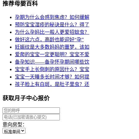
推荐母婴百科
孕期为什么会感到焦虑？如何缓解
预防宝宝湿疹的秘诀是什么？得了
为什么孕妈比一般人更爱招蚊虫？
做好这六点，高龄也能迎好“孕”
妊娠纹是大多数妈妈的噩梦，该如
爱爬的宝宝一定更聪明？宝宝不爱
备孕知识——备孕怀孕期间哪些饮
宝宝手上长倒刺的原因什么？宝宝
宝宝一天睡多长时间才够？如何提
孩子脸上有白斑，是肚子里虫？还
获取月子中心报价
意向房型：