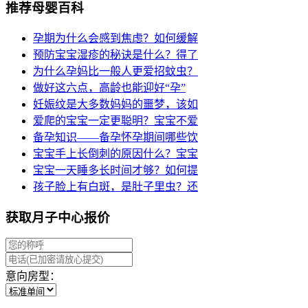
推荐母婴百科
孕期为什么会感到焦虑？如何缓解
预防宝宝湿疹的秘诀是什么？得了
为什么孕妈比一般人更爱招蚊虫？
做好这六点，高龄也能迎好“孕”
妊娠纹是大多数妈妈的噩梦，该如
爱爬的宝宝一定更聪明？宝宝不爱
备孕知识——备孕怀孕期间哪些饮
宝宝手上长倒刺的原因什么？宝宝
宝宝一天睡多长时间才够？如何提
孩子脸上有白斑，是肚子里虫？还
获取月子中心报价
意向房型：