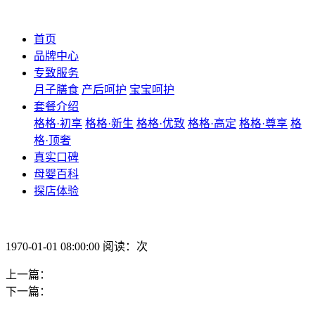
首页
品牌中心
专致服务
月子膳食
产后呵护
宝宝呵护
套餐介绍
格格·初享
格格·新生
格格·优致
格格·高定
格格·尊享
格
格·顶奢
真实口碑
母婴百科
探店体验
1970-01-01 08:00:00 阅读：次
上一篇：
下一篇：